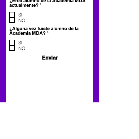
¿Eres alumno de la Academia MDA
O
actualmente?
*
b
l
SI
i
NO
g
a
¿Alguna vez fuiste alumno de la
t
O
Academia MDA?
*
o
b
r
l
SI
i
i
NO
o
g
a
Enviar
t
o
r
i
o