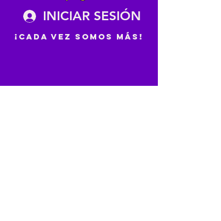
INICIAR SESIÓN
¡Cada vez somos más!
Maitén Montenegro Estudio de Música,
Danza y Actuación Limitada
Arzobispo Larraín Gandarillas 141 y 145,
ambas en la Comuna de Providencia en
Santiago de Chile +569 9455 9260
Correo:
coordinacion@mdastudioschile.com
¿Quieres trabajar con nosotros?