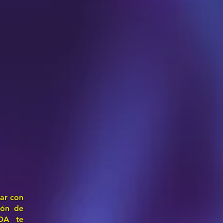
jar con
ión de
DA te