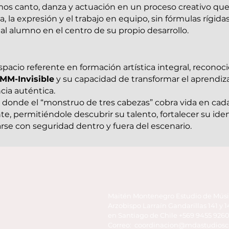
os canto, danza y actuación en un proceso creativo que
a, la expresión y el trabajo en equipo, sin fórmulas rígid
al alumno en el centro de su propio desarrollo.
spacio referente en formación artística integral, reconoci
MM-Invisible
y su capacidad de transformar el aprendiz
cia auténtica.
 donde el “monstruo de tres cabezas” cobra vida en cad
te, permitiéndole descubrir su talento, fortalecer su ide
rse con seguridad dentro y fuera del escenario.
Maitén Montenegro Estudio de Músi
Arzobispo Larraín Gandarillas 141 y
en Santiago de Chile +569 9455 926
Correo: coordinacion@mdastudios