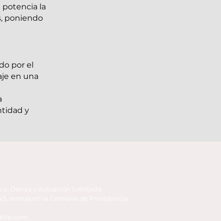
 potencia la
as, poniendo
do por el
aje en una
a
ntidad y
ca, Danza y Actuación Limitada
 145, ambas en la Comuna de Providencia
0
chile.com