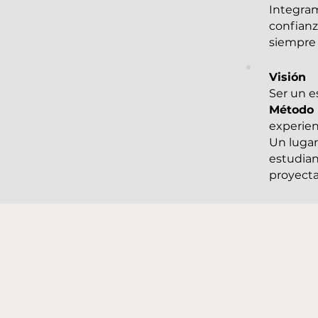
Integram
confianz
siempre 
Visión
Ser un e
Método 
experien
Un lugar
estudian
proyecta