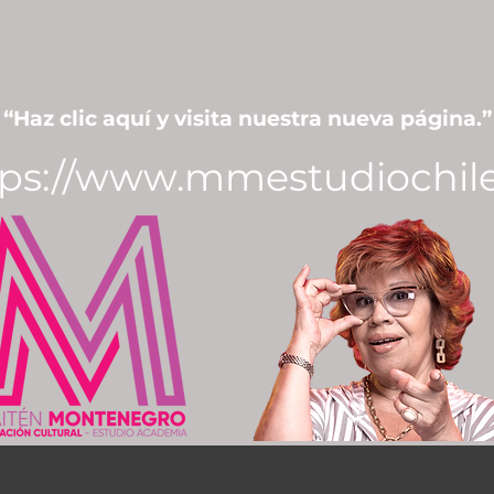
“Haz clic aquí y visita nuestra nueva página.”
tps://www.mmestudiochile.